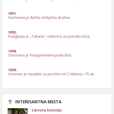
1891.
Formirana je đačka streljačka družina.
1895.
Podignuta je „Tabana“, radionica za preradu koža.
1898.
Osnovana je Poljoprivredna podružina.
1899.
Osnovan je rasadnik na površini od 2 hektara i 75 ari.
1900.
Otvoren je kamenolom nedaleko od manastira Sveta Petka
Iverica.
INTERESANTNA MESTA
Likovna kolonija