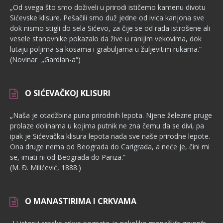
„Od svega što smo doživeli u prirodi ističemo kamenu divotu
Sićevske klisure. Pešačili smo duž jedne od ivica kanjona sve
dok nismo stigli do sela Sićevo, za čije se od rada istrošene ali
vesele stanovnike pokazalo da žive u ranijim vekovima, dok
lutaju poljima sa kosama i grabuljama u žuljevitim rukama.“
(Novinar „Gardian-a“)
O SIĆEVAČKOJ KLISURI
„Naša je otadžbina puna prirodnih lepota. Njene železne pruge
pro­laze dolinama u kojima putnik ne zna čemu da se divi, pa
ipak je Sićevačka klisura lepota nada sve naše prirodne lepote.
Ona druge nema od Beograda do Carigrada, a neće je, čini mi
se, imati ni od Beograda do Pariza.“
(M. Đ. Milićević, 1888.)
O MANASTIRIMA I CRKVAMA