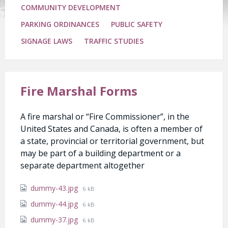
COMMUNITY DEVELOPMENT
PARKING ORDINANCES
PUBLIC SAFETY
SIGNAGE LAWS
TRAFFIC STUDIES
Fire Marshal Forms
A fire marshal or “Fire Commissioner”, in the
United States and Canada, is often a member of
a state, provincial or territorial government, but
may be part of a building department or a
separate department altogether
Attachments
File
dummy-43.jpg
6 kB
size:
File
dummy-44.jpg
6 kB
size:
File
dummy-37.jpg
6 kB