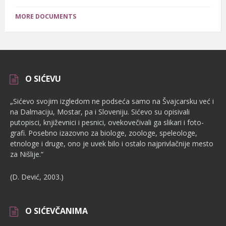
size:
MORE DOCUMENTS
O SIĆEVU
„Sićevo svojim izgledom ne podseća samo na Švajcarsku već i
na Dalmaciju, Mostar, pa i Sloveniju. Sićevo su opisivali
putopisci, književnici i pesnici, ovekovečivali ga slikari i foto­
grafi. Posebno izazovno za biologe, zoologe, speleologe,
etnologe i dru­ge, ono je uvek bilo i ostalo najprivlačnije mesto
za Nišlije.“
(D. Dević, 2003.)
O SIĆEVČANIMA