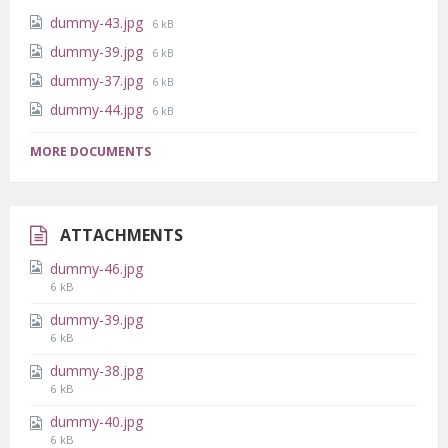
File
dummy-43.jpg
6 kB
size:
File
dummy-39.jpg
6 kB
size:
File
dummy-37.jpg
6 kB
size:
File
dummy-44.jpg
6 kB
size:
MORE DOCUMENTS
ATTACHMENTS
dummy-46.jpg
File
6 kB
size:
dummy-39.jpg
File
6 kB
size:
dummy-38.jpg
File
6 kB
size:
dummy-40.jpg
File
6 kB