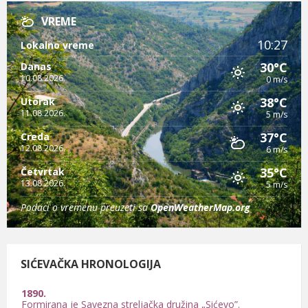
VREME
10:27
Lokalno vreme
30°C
Danas
10.08.2026.
0 m/s
38°C
Utorak
11.08.2026.
5 m/s
37°C
Creda
12.08.2026.
6 m/s
35°C
Četvrtak
13.08.2026.
5 m/s
Podaci o vremenu preuzeti sa
OpenWeatherMap.org
SIĆEVAČKA HRONOLOGIJA
1890.
Formirana je Savezna streljačka družina „Sićevo”.