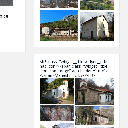
biće
<h3 class="widget__title widget__title--
has-icon"><span class="widget__title-
icon icon-image" aria-hidden="true">
</span>Manastiri i crkve</h3>