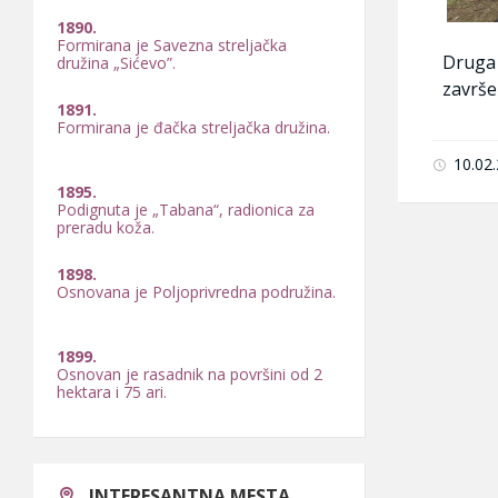
1890.
Formirana je Savezna streljačka
Druga 
družina „Sićevo”.
završe
1891.
Formirana je đačka streljačka družina.
10.02
1895.
Podignuta je „Tabana“, radionica za
preradu koža.
1898.
Osnovana je Poljoprivredna podružina.
1899.
Osnovan je rasadnik na površini od 2
hektara i 75 ari.
1900.
Otvoren je kamenolom nedaleko od
manastira Sveta Petka Iverica.
INTERESANTNA MESTA