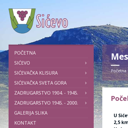
POČETNA
Mes
SIĆEVO
Početna
SIĆEVAČKA KLISURA
SIĆEVAČKA SVETA GORA
ZADRUGARSTVO 1904. - 1945.
Poče
ZADRUGARSTVO 1945. - 2000.
GALERIJA SLIKA
U Siće
2,5 km
KONTAKT