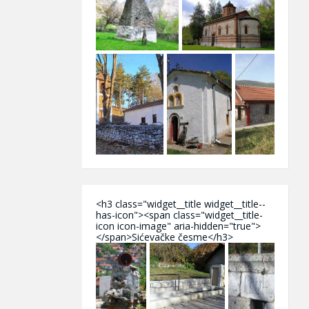
<h3 class="widget__title widget__title--
has-icon"><span class="widget__title-
icon icon-image" aria-hidden="true">
</span>Sićevačke česme</h3>