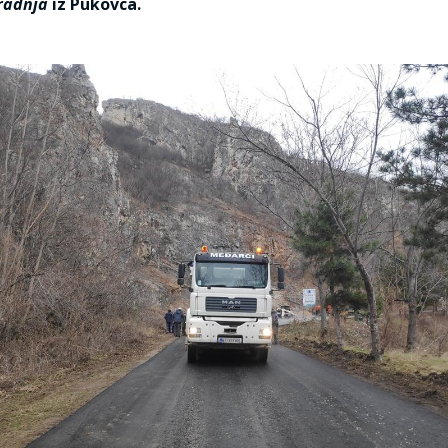
radnja
iz Pukovca.