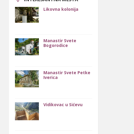
Likovna kolonija
Manastir Svete
Bogorodice
Manastir Svete Petke
Iverica
Vidikovac u Sićevu