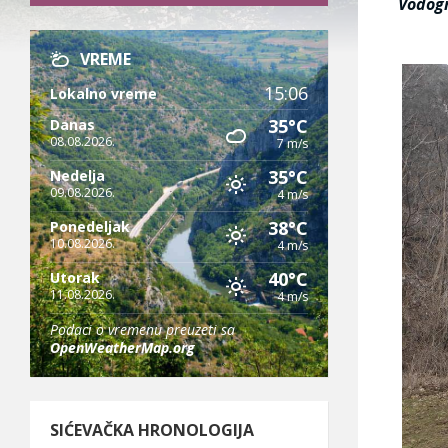
Vodog
VREME
15:06
Lokalno vreme
35°C
Danas
08.08.2026.
7 m/s
35°C
Nedelja
09.08.2026.
4 m/s
38°C
Ponedeljak
10.08.2026.
4 m/s
40°C
Utorak
11.08.2026.
4 m/s
Podaci o vremenu preuzeti sa
OpenWeatherMap.org
SIĆEVAČKA HRONOLOGIJA