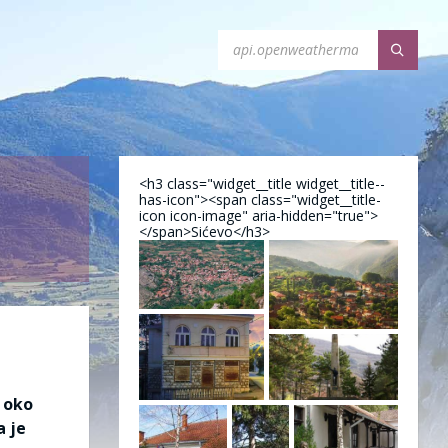
<h3 class="widget__title widget__title--
has-icon"><span class="widget__title-
icon icon-image" aria-hidden="true">
</span>Sićevo</h3>
e oko
a je