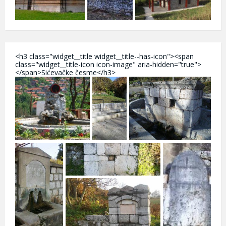
<h3 class="widget__title widget__title--has-icon"><span
class="widget__title-icon icon-image" aria-hidden="true">
</span>Sićevačke česme</h3>