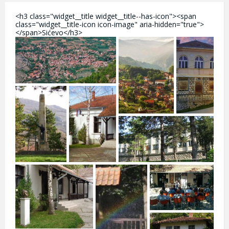
<h3 class="widget__title widget__title--has-icon"><span
class="widget__title-icon icon-image" aria-hidden="true">
</span>Sićevo</h3>