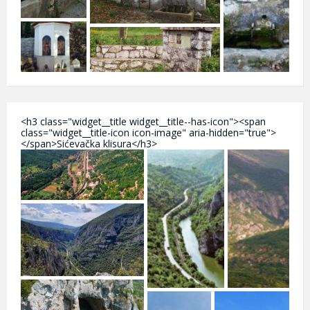
<h3 class="widget__title widget__title--has-icon"><span
class="widget__title-icon icon-image" aria-hidden="true">
</span>Sićevačka klisura</h3>