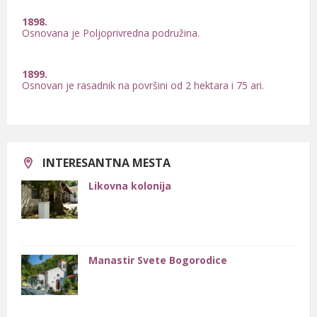
1899.
Osnovan je rasadnik na površini od 2 hektara i 75 ari.
1900.
Otvoren je kamenolom nedaleko od manastira Sveta Petka
Iverica.
1904.
Osnovana je Sićevačka zemljoradnička kreditna zadruga.
INTERESANTNA MESTA
Likovna kolonija
Manastir Svete Bogorodice