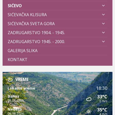
SIĆEVO
SIĆEVAČKA KLISURA
SIĆEVAČKA SVETA GORA
ZADRUGARSTVO 1904. - 1945.
ZADRUGARSTVO 1945. - 2000.
GALERIJA SLIKA
KONTAKT
VREME
18:30
Lokalno vreme
33°C
Danas
08.08.2026.
6 m/s
35°C
Nedelja
09.08.2026.
4 m/s