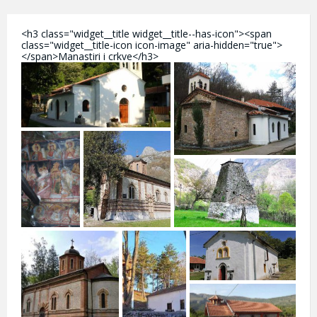
<h3 class="widget__title widget__title--has-icon"><span
class="widget__title-icon icon-image" aria-hidden="true">
</span>Manastiri i crkve</h3>