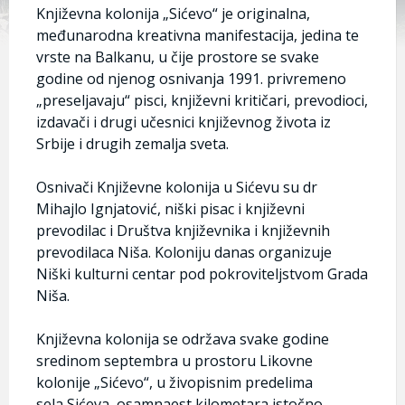
Književna kolonija „Sićevo“ je originalna,
međunarodna kreativna manifestacija, jedina te
vrste na Balkanu, u čije prostore se svake
godine od njenog osnivanja 1991. privremeno
„preseljavaju“ pisci, književni kritičari, prevodioci,
izdavači i drugi učesnici književnog života iz
Srbije i drugih zemalja sveta.
Osnivači Književne kolonija u Sićevu su dr
Mihajlo Ignjatović, niški pisac i književni
prevodilac i Društva književnika i književnih
prevodilaca Niša. Koloniju danas organizuje
Niški kulturni centar pod pokroviteljstvom Grada
Niša.
Književna kolonija se održava svake godine
sredinom septembra u prostoru Likovne
kolonije „Sićevo“, u živopisnim predelima
sela Sićeva, osamnaest kilometara istočno