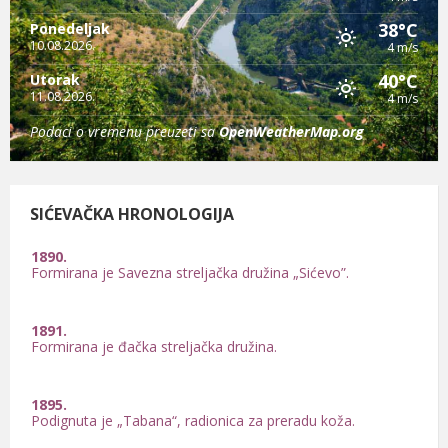
38°C
Ponedeljak
10.08.2026.
4 m/s
40°C
Utorak
11.08.2026.
4 m/s
Podaci o vremenu preuzeti sa
OpenWeatherMap.org
SIĆEVAČKA HRONOLOGIJA
1891.
Formirana je đačka streljačka družina.
1895.
Podignuta je „Tabana“, radionica za preradu koža.
1898.
Osnovana je Poljoprivredna podružina.