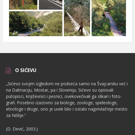
O SIĆEVU
„Sićevo svojim izgledom ne podseća samo na Švajcarsku već i
na Dalmaciju, Mostar, pa i Sloveniju. Sićevo su opisivali
putopisci, književnici i pesnici, ovekovečivali ga slikari i foto­
grafi. Posebno izazovno za biologe, zoologe, speleologe,
etnologe i dru­ge, ono je uvek bilo i ostalo najprivlačnije mesto
za Nišlije.“
(D. Dević, 2003.)