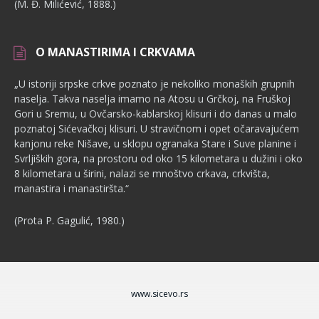
(M. Đ. Milićević, 1888.)
O MANASTIRIMA I CRKVAMA
„U istoriji srpske crkve poznato je nekoliko monaških grupnih
nase­lja. Takva naselja imamo na Atosu u Grčkoj, na Fruškoj
Gori u Sremu, u Ovčarsko-kablarskoj klisuri i do danas u malo
poznatoj Sićevačkoj klisu­ri. U stravičnom i opet očaravajućem
kanjonu reke Nišave, u sklopu ogranaka Stare i Suve planine i
Svrljiških gora, na prostoru od oko 15 kilometara u dužini i oko
8 kilometara u širini, nalazi se mnoštvo crka­va, crkvišta,
manastira i manastiršta.“
(Prota P. Gagulić, 1980.)
www.sicevo.rs