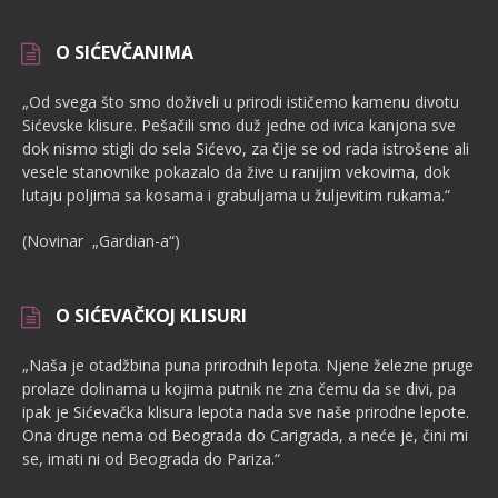
O SIĆEVČANIMA
„Od svega što smo doživeli u prirodi ističemo kamenu divotu
Sićevske klisure. Pešačili smo duž jedne od ivica kanjona sve
dok nismo stigli do sela Sićevo, za čije se od rada istrošene ali
vesele stanovnike pokazalo da žive u ranijim vekovima, dok
lutaju poljima sa kosama i grabuljama u žuljevitim rukama.“
(Novinar „Gardian-a“)
O SIĆEVAČKOJ KLISURI
„Naša je otadžbina puna prirodnih lepota. Njene železne pruge
pro­laze dolinama u kojima putnik ne zna čemu da se divi, pa
ipak je Sićevačka klisura lepota nada sve naše prirodne lepote.
Ona druge nema od Beograda do Carigrada, a neće je, čini mi
se, imati ni od Beograda do Pariza.“