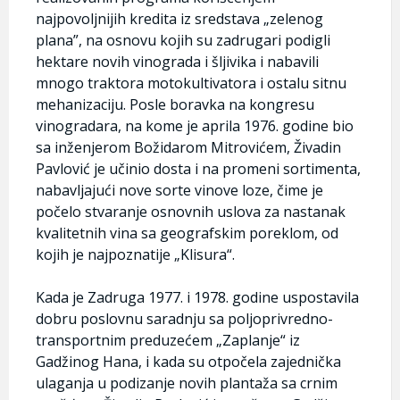
najpovoljnijih kredita iz sredstava „zelenog
plana”, na osnovu kojih su zadrugari podigli
hektare novih vinograda i šljivika i nabavili
mnogo traktora motokultivatora i ostalu sitnu
mehanizaciju. Posle boravka na kongresu
vinogradara, na kome je aprila 1976. godine bio
sa inženjerom Božidarom Mitrovićem, Živadin
Pavlović je učinio dosta i na promeni sortimenta,
nabavljajući nove sorte vinove loze, čime je
počelo stvaranje osnovnih uslova za nastanak
kvalitetnih vina sa geografskim poreklom, od
kojih je najpoznatije „Klisura“.
Kada je Zadruga 1977. i 1978. godine uspostavila
dobru poslovnu saradnju sa poljoprivredno-
transportnim preduzećem „Zaplanje“ iz
Gadžinog Hana, i kada su otpočela zajednička
ulaganja u podizanje novih plantaža sa crnim