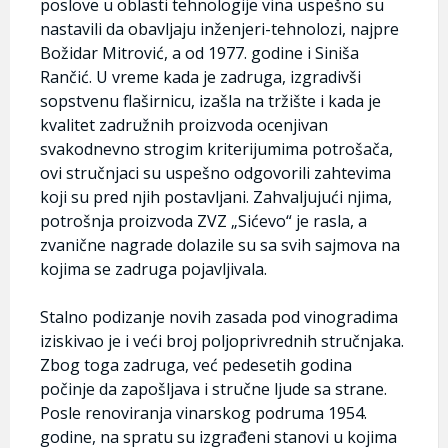
poslove u oblasti tehnologije vina uspešno su
nastavili da obavljaju inženjeri-tehnolozi, najpre
Božidar Mitrović, a od 1977. godine i Siniša
Rančić. U vreme kada je zadruga, izgradivši
sopstvenu flaširnicu, izašla na tržište i kada je
kvalitet zadružnih proizvoda ocenjivan
svakodnevno strogim kriterijumima potrošača,
ovi stručnjaci su uspešno odgovorili zahtevima
koji su pred njih postavljani. Zahvaljujući njima,
potrošnja proizvoda ZVZ „Sićevo“ je rasla, a
zvanične nagrade dolazile su sa svih sajmova na
kojima se zadruga pojavljivala.
Stalno podizanje novih zasada pod vinogradima
iziskivao je i veći broj poljoprivrednih stručnjaka.
Zbog toga zadruga, već pedesetih godina
počinje da zapošljava i stručne ljude sa strane.
Posle renoviranja vinarskog podruma 1954.
godine, na spratu su izgrađeni stanovi u kojima