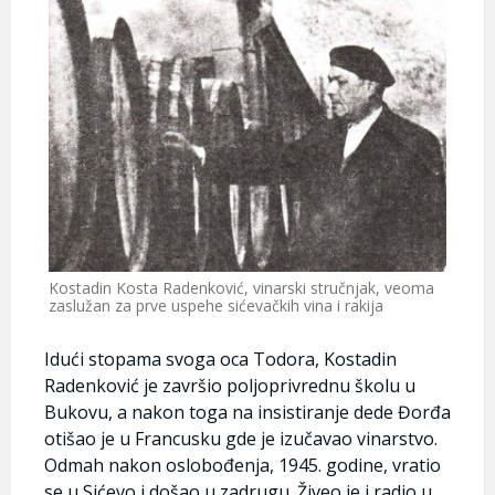
Kostadin Kosta Radenković, vinarski stručnjak, veoma
zaslužan za prve uspehe sićevačkih vina i rakija
Idući stopama svoga oca Todora, Kostadin
Radenković je završio poljoprivrednu školu u
Bukovu, a nakon toga na insistiranje dede Đorđa
otišao je u Francusku gde je izučavao vinarstvo.
Odmah nakon oslobođenja, 1945. godine, vratio
se u Sićevo i došao u zadrugu. Živeo je i radio u