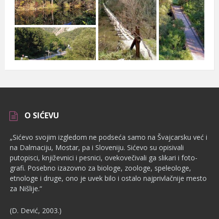
O SIĆEVU
„Sićevo svojim izgledom ne podseća samo na Švajcarsku već i
na Dalmaciju, Mostar, pa i Sloveniju. Sićevo su opisivali
putopisci, književnici i pesnici, ovekovečivali ga slikari i foto­
grafi. Posebno izazovno za biologe, zoologe, speleologe,
etnologe i dru­ge, ono je uvek bilo i ostalo najprivlačnije mesto
za Nišlije.“
(D. Dević, 2003.)