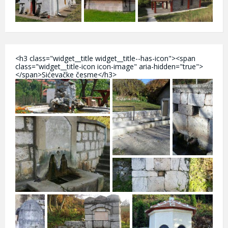
<h3 class="widget__title widget__title--has-icon"><span
class="widget__title-icon icon-image" aria-hidden="true">
</span>Sićevačke česme</h3>