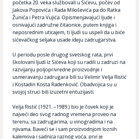
početka 20. veka službovali u Sićevu, počev od
Jakova Popovića i Rada Miloševića pa do Ratka
Žunića i Petra Vujića. Opismenjavajući ljude i
osnivajući zadružne čitaonice, putem knjiga i
neposrednim uticajem, ti ljudi su uspeli da u biće
sićevačkog seljaka usade ideju zadrugarstva.
U periodu posle drugog svetskog rata, prvi
školovani ljudi iz Sićeva koji su radili u zadruzi na
razvijanju poljoprivredne proizvodnje i
usmeravanju zadrugara bili su Velimir Velja Ristić
i Kostadin Kosta Radenković. Obadvojica su u
svojoj struci bili izuzetni entuzijasti.
Velja Ristić (1921. –1989.) bio je čovek koji je
najveći deo svog radnog vremena proveo na
terenu, sa zadrugarima, u vinogradima i na
njivama. Baveći se i sam proizvodnjom loznih
kalemova i sadnica raznog voća, prvi je