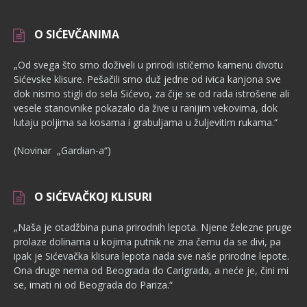
O SIĆEVČANIMA
„Od svega što smo doživeli u prirodi ističemo kamenu divotu
Sićevske klisure. Pešačili smo duž jedne od ivica kanjona sve
dok nismo stigli do sela Sićevo, za čije se od rada istrošene ali
vesele stanovnike pokazalo da žive u ranijim vekovima, dok
lutaju poljima sa kosama i grabuljama u žuljevitim rukama.“
(Novinar „Gardian-a“)
O SIĆEVAČKOJ KLISURI
„Naša je otadžbina puna prirodnih lepota. Njene železne pruge
pro­laze dolinama u kojima putnik ne zna čemu da se divi, pa
ipak je Sićevačka klisura lepota nada sve naše prirodne lepote.
Ona druge nema od Beograda do Carigrada, a neće je, čini mi
se, imati ni od Beograda do Pariza.“