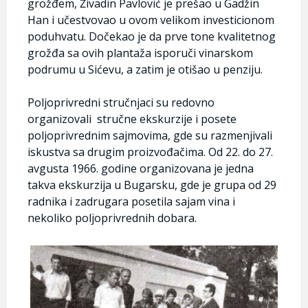
grožđem, Živadin Pavlović je prešao u Gadžin
Han i učestvovao u ovom velikom investicionom
poduhvatu. Dočekao je da prve tone kvalitetnog
grožđa sa ovih plantaža isporuči vinarskom
podrumu u Sićevu, a zatim je otišao u penziju.
Poljoprivredni stručnjaci su redovno
organizovali stručne ekskurzije i posete
poljoprivrednim sajmovima, gde su razmenjivali
iskustva sa drugim proizvođačima. Od 22. do 27.
avgusta 1966. godine organizovana je jedna
takva ekskurzija u Bugarsku, gde je grupa od 29
radnika i zadrugara posetila sajam vina i
nekoliko poljoprivrednih dobara.