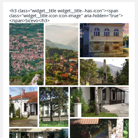
<h3 class="widget__title widget__title--has-icon"><span
class="widget__title-icon icon-image" aria-hidden="true">
</span>Sićevo</h3>