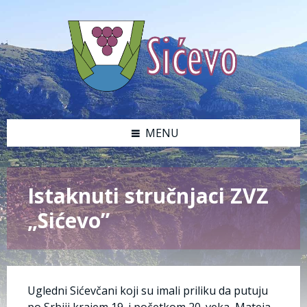
MENU
Istaknuti stručnjaci ZVZ
„Sićevo”
Ugledni Sićevčani koji su imali priliku da putuju
po Srbiji krajem 19. i početkom 20. veka, Mateja