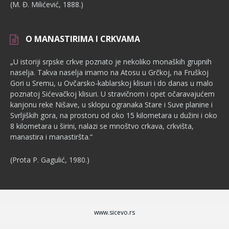
(M. Đ. Milićević, 1888.)
O MANASTIRIMA I CRKVAMA
„U istoriji srpske crkve poznato je nekoliko monaških grupnih
nase­lja. Takva naselja imamo na Atosu u Grčkoj, na Fruškoj
Gori u Sremu, u Ovčarsko-kablarskoj klisuri i do danas u malo
poznatoj Sićevačkoj klisu­ri. U stravičnom i opet očaravajućem
kanjonu reke Nišave, u sklopu ogranaka Stare i Suve planine i
Svrljiških gora, na prostoru od oko 15 kilometara u dužini i oko
8 kilometara u širini, nalazi se mnoštvo crka­va, crkvišta,
manastira i manastiršta.“
(Prota P. Gagulić, 1980.)
www.sicevo.rs