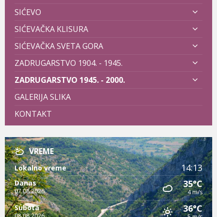
SIĆEVO
SIĆEVAČKA KLISURA
SIĆEVAČKA SVETA GORA
ZADRUGARSTVO 1904. - 1945.
ZADRUGARSTVO 1945. - 2000.
GALERIJA SLIKA
KONTAKT
VREME
14:13
Lokalno vreme
35°C
Danas
07.08.2026.
4 m/s
36°C
Subota
08.08.2026.
5 m/s