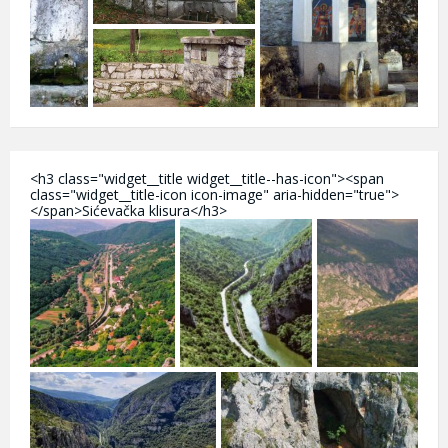
<h3 class="widget__title widget__title--has-icon"><span
class="widget__title-icon icon-image" aria-hidden="true">
</span>Sićevačka klisura</h3>