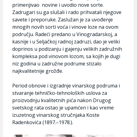
primenjivao novine i uvodio nove sorte.
Zadrugari su ga slušali i rado prihvatali njegove
savete i preporuke. Zaslužan je za uvođenje
mnogih novih sorti voća i vinove loze na ovom
području. Radeći predano u Vinogradarskoj, a
kasnije i u Seljačkoj radnoj zadruzi, dao je veliki
doprinos u podizanju i gajenju velikih zadružnih
kompleksa pod vinovom lozom, sa kojih je dugi
niz godina u zadružne podrume stizalo
najkvalitetnije grožđe.
Period obnove i izgradnje vinarskog podruma i
stvaranje tehničko-tehnoloških uslova za
proizvodnju kvalitetnih pića nakon Drugog
svetskog rata ostao je upamćen i kao vreme
izuzetnog vinarskog stručnjaka Koste
Radenkovića (1897.–1978.).