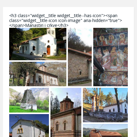
<h3 class="widget__title widget__title--has-icon"><span
class="widget__title-icon icon-image" aria-hidden="true">
</span>Manastiri i crkve</h3>