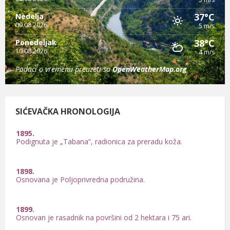
37°C
Nedelja
09.08.2026.
5 m/s
38°C
Ponedeljak
10.08.2026.
4 m/s
Podaci o vremenu preuzeti sa
OpenWeatherMap.org
SIĆEVAČKA HRONOLOGIJA
1895.
Podignuta je „Tabana“, radionica za preradu koža.
1898.
Osnovana je Poljoprivredna podružina.
1899.
Osnovan je rasadnik na površini od 2 hektara i 75 ari.