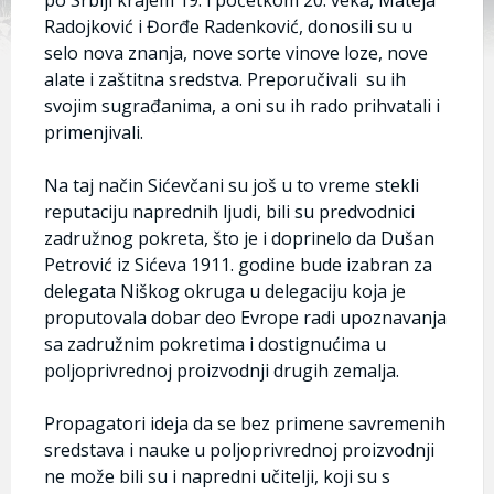
Radojković i Đorđe Radenković, donosili su u
selo nova znanja, nove sorte vinove loze, nove
alate i zaštitna sredstva. Preporučivali su ih
svojim sugrađanima, a oni su ih rado prihvatali i
primenjivali.
Na taj način Sićevčani su još u to vreme stekli
reputaciju naprednih ljudi, bili su predvodnici
zadružnog pokreta, što je i doprinelo da Dušan
Petrović iz Sićeva 1911. godine bude izabran za
delegata Niškog okruga u delegaciju koja je
proputovala dobar deo Evrope radi upoznavanja
sa zadružnim pokretima i dostignućima u
poljoprivrednoj proizvodnji drugih zemalja.
Propagatori ideja da se bez primene savremenih
sredstava i nauke u poljoprivrednoj proizvodnji
ne može bili su i napredni učitelji, koji su s