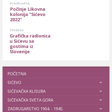
Predhodna
Počinje Likovna
kolonija “Sićevo
2022”
Sledeća
Grafička radionica
u Sićevu sa
gostima iz
Slovenije
POČETNA
SIĆEVO
SIĆEVAČKA KLISURA
SIĆEVAČKA SVETA GORA
ZADRUGARSTVO 1904. - 1945.