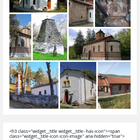
<h3 class="widget__title widget__title--has-icon"><span
class="widget__title-icon icon-image" aria-hidden="true">