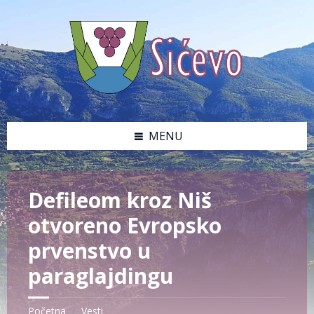
MENU
Defileom kroz Niš
otvoreno Evropsko
prvenstvo u
paraglajdingu
Početna
Vesti
/