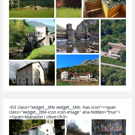
<h3 class="widget__title widget__title--has-icon"><span
class="widget__title-icon icon-image" aria-hidden="true">
</span>Manastiri i crkve</h3>