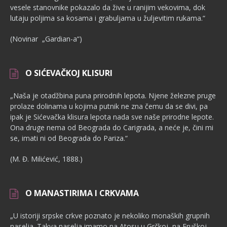
vesele stanovnike pokazalo da žive u ranijim vekovima, dok
lutaju poljima sa kosama i grabuljama u žuljevitim rukama.“
(Novinar „Gardian-a“)
O SIĆEVAČKOJ KLISURI
„Naša je otadžbina puna prirodnih lepota. Njene železne pruge
pro­laze dolinama u kojima putnik ne zna čemu da se divi, pa
ipak je Sićevačka klisura lepota nada sve naše prirodne lepote.
Ona druge nema od Beograda do Carigrada, a neće je, čini mi
se, imati ni od Beograda do Pariza.“
(M. Đ. Milićević, 1888.)
O MANASTIRIMA I CRKVAMA
„U istoriji srpske crkve poznato je nekoliko monaških grupnih
nase­lja. Takva naselja imamo na Atosu u Grčkoj, na Fruškoj