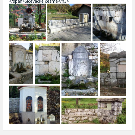
</span>Sićevačke česme</h3>