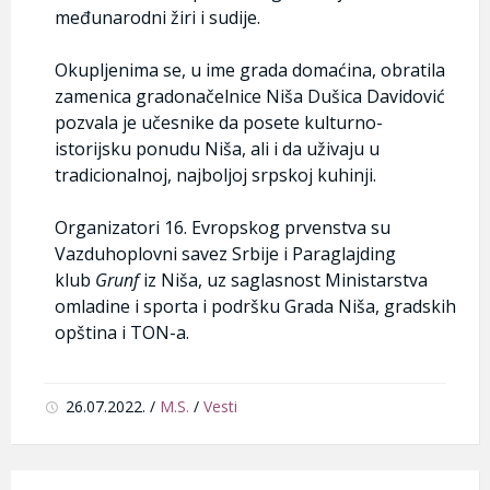
međunarodni žiri i sudije.
Okupljenima se, u ime grada domaćina, obratila
zamenica gradonačelnice Niša Dušica Davidović
pozvala je učesnike da posete kulturno-
istorijsku ponudu Niša, ali i da uživaju u
tradicionalnoj, najboljoj srpskoj kuhinji.
Organizatori 16. Evropskog prvenstva su
Vazduhoplovni savez Srbije i Paraglajding
klub
Grunf
iz Niša, uz saglasnost Ministarstva
omladine i sporta i podršku Grada Niša, gradskih
opština i TON-a.
26.07.2022.
/
M.S.
/
Vesti