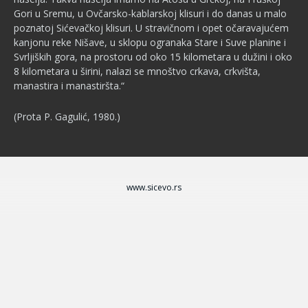
Gori u Sremu, u Ovčarsko-kablarskoj klisuri i do danas u malo
poznatoj Sićevačkoj klisu­ri. U stravičnom i opet očaravajućem
kanjonu reke Nišave, u sklopu ogranaka Stare i Suve planine i
Svrljiških gora, na prostoru od oko 15 kilometara u dužini i oko
8 kilometara u širini, nalazi se mnoštvo crka­va, crkvišta,
manastira i manastiršta.“
(Prota P. Gagulić, 1980.)
www.sicevo.rs