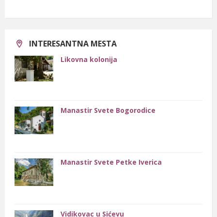
1904.
Osnovana je Sićevačka zemljoradnička kreditna zadruga.
INTERESANTNA MESTA
Likovna kolonija
Manastir Svete Bogorodice
Manastir Svete Petke Iverica
Vidikovac u Sićevu