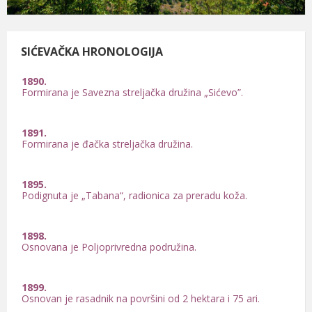
SIĆEVAČKA HRONOLOGIJA
1891.
Formirana je đačka streljačka družina.
1895.
Podignuta je „Tabana“, radionica za preradu koža.
1898.
Osnovana je Poljoprivredna podružina.
1899.
Osnovan je rasadnik na površini od 2 hektara i 75 ari.
1900.
Otvoren je kamenolom nedaleko od manastira Sveta Petka
Iverica.