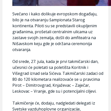
Svečano i kako dolikuje evropskom događaju,
bilo je na otvaranju šampionata Starog
kontinenta. Piloti su se predstavili okupljenim
građanima, prošetali centralnim ulicama uz
zastave svojih zemalja, došli do amfiteatra na
Nišavskom keju gde je održana ceremonija
otvaranja.
Od srede, 27. jula, kada je prvi takmičarski dan,
učesnici će poletati sa poletišta Koritnik i
Višegrad iznad sela Sićeva. Takmičarski zadaci od
80 do 120 kilometara realizovaće se u pravcima
Pirot – Dimitrovgrad, Knjaževac – Zaječar,
Leskovac – Vranje, gde su i potencijalni ciljevi.
Takmičenje će, dodaju, nadgledati delegati iz
Svetske vazduhoplovne organizacije,