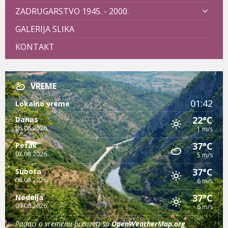
ZADRUGARSTVO 1945. - 2000.
GALERIJA SLIKA
KONTAKT
VREME
01:42
Lokalno vreme
22°C
Danas
06.08.2026.
1 m/s
37°C
Petak
07.08.2026.
5 m/s
37°C
Subota
08.08.2026.
6 m/s
37°C
Nedelja
09.08.2026.
6 m/s
Podaci o vremenu preuzeti sa
OpenWeatherMap.org