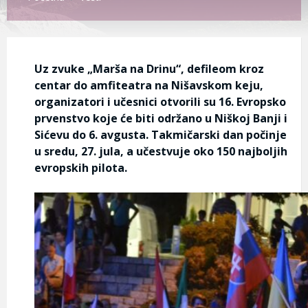
Uz zvuke „Marša na Drinu“, defileom kroz
centar do amfiteatra na Nišavskom keju,
organizatori i učesnici otvorili su 16. Evropsko
prvenstvo koje će biti održano u Niškoj Banji i
Sićevu do 6. avgusta. Takmičarski dan počinje
u sredu, 27. jula, a učestvuje oko 150 najboljih
evropskih pilota.