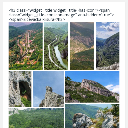
<h3 class="widget__title widget__title--has-icon"><span
class="widget__title-icon icon-image" aria-hidden="true">
</span>Sićevačka klisura</h3>